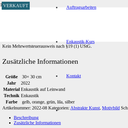
VERKAUFT
VERKAUFT
VERKAUFT
Auftragsarbeiten
Start
/
Abstrakte Kunst
/
Motivbild
/ Bambus Tulpen, abstrakte Kunst
Bambus Tulpen, abstrakte Ku
Enkaustik-Kurs
Kein Mehrwertsteuerausweis nach §19 (1) UStG.
Zusätzliche Informationen
Kontakt
Größe
30× 30 cm
Jahr
2022
Material
Enkaustik auf Leinwand
Technik
Enkaustik
Farbe
gelb, orange, grün, lila, silber
Artikelnummer:
2022-08
Kategorien:
Abstrakte Kunst
,
Motivbild
Sch
Beschreibung
Zusätzliche Informationen