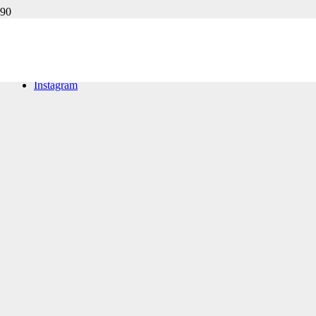
© Copyright 2020 – 2023 | Spiritatelier |
Impressum
|
Datenschutz
|
Allgemeine Geschäftsbedingungen
|
Widerrufsbelehrung
E-Mail
Facebook
Instagram