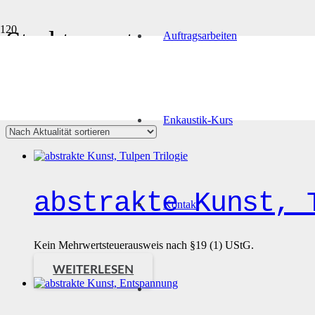
Strukturpaste
Auftragsarbeiten
Produktkategorien
Alle 9 Ergebnisse werden angezeigt
Nach Aktualität sortiert
Produkt Farbe
Enkaustik-Kurs
Produkt Technik
abstrakte Kunst, 
Kontakt
Kein Mehrwertsteuerausweis nach §19 (1) UStG.
WEITERLESEN